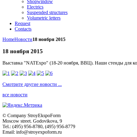
Shopwindow
Electrics
Suspended structures
Volumetric letters
Request
Contacts
Home
Новости
18 ноября 2015
18 ноября 2015
Выставка "NATExpo" (18-20 ноября, ВВЦ). Наши стенды для комп
Смотрите другие новости ...
все новости
© Company
StroyEkspoForm
Moscow
street
.
Godovikova
, 9
Tel.
:
(495) 956-8780
,
(495) 956-8779
Email: info@stroyexpoform.ru