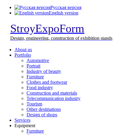
Русская версия
English version
StroyExpoForm
Design,
engineering, construction
of exhibition stands
About us
Portfolio
Automotive
Portrait
Industry of beauty
Furniture
Clothes and footwear
Food industry
Construction and materials
Telecommunication industry
Tourism
Other destinations
Design of shops
Services
Equipment
Furniture