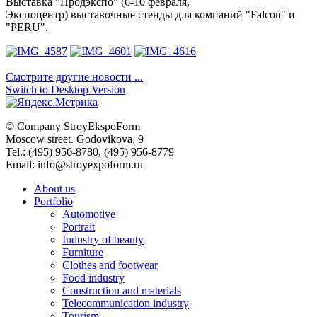
Выставка "
Продэкспо" (6-10 февраля,
Экспоцентр)
выставочные стенды для компаний "Falcon" и
"PERU".
Смотрите другие новости ...
Switch to Desktop Version
© Company
StroyEkspoForm
Moscow
street
.
Godovikova
, 9
Tel.
:
(495) 956-8780
,
(495) 956-8779
Email: info@stroyexpoform.ru
About us
Portfolio
Automotive
Portrait
Industry of beauty
Furniture
Clothes and footwear
Food industry
Construction and materials
Telecommunication industry
Tourism